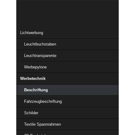
Navigation
überspringen
Lichtwerbung
Leuchtbuchstaben
Beschriftungen mit Folien und
Leuchtransparente
Digitaldruck
Werbepylone
Schon mit geringem Kostenaufwand hat man einen Werbeträger,
der über Jahre präsent ist.
Werbetechnik
Unterschiedliche Materialien und Beschriftungstechniken bieten
Beschriftung
Möglichkeiten für unzählige Anforderungen. So realisieren wir
ausgefallene Designs, welche wir anschließend professionell
Fahrzeugbeschriftung
umsetzen.
Schilder
Dafür verwenden wir Folienplots (geschnittene Logos und
Buchstaben) in passenden Farben oder digital bedruckte Folie
Textile Spannrahmen
(Digitaldrucke), welche wir mit einem zusätzlichen Schutzlaminat