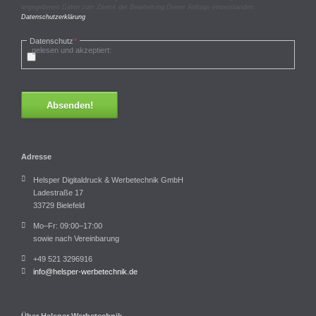
angegebenen Daten zum Zweck der Bearbeitung Deiner Anfrage einverstanden.
Datenschutzerklärung
Pflichtfeld
Datenschutz
*
gelesen und akzeptiert:
Absenden!
Adresse
Helsper Digitaldruck & Werbetechnik GmbH
Ladestraße 17
33729 Bielefeld
Mo–Fr: 09:00–17:00
sowie nach Vereinbarung
+49 521 3296916
info@helsper-werbetechnik.de