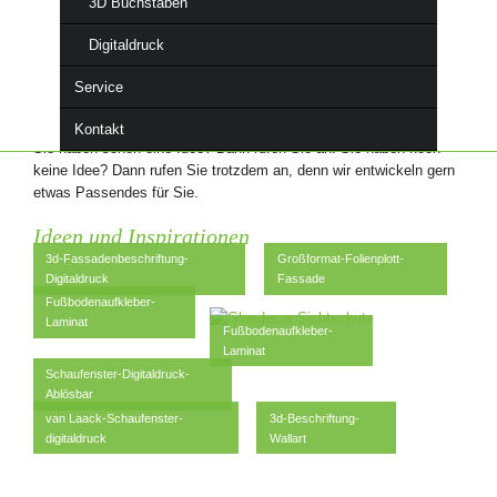
versehen. Mit Glasdekorfolie (Frosteffectfolie oder Milchglasfolie)
3D Buchstaben
erzielen wir zusätzlich interessante Effekte oder einen geforderten
Digitaldruck
Sichtschutz.
Damit wir Ihre Aufträge schnell und zuverlässig ausführen können,
Service
haben wir immer ausreichend Folien für alle Anforderungen lagernd.
Kontakt
Sie haben schon eine Idee? Dann rufen Sie an! Sie haben noch
keine Idee? Dann rufen Sie trotzdem an, denn wir entwickeln gern
etwas Passendes für Sie.
Ideen und Inspirationen
3d-Fassadenbeschriftung-
Großformat-Folienplott-
Digitaldruck
Fassade
Fußbodenaufkleber-
Laminat
Fußbodenaufkleber-
Laminat
Schaufenster-Digitaldruck-
Ablösbar
van Laack-Schaufenster-
3d-Beschriftung-
digitaldruck
Wallart