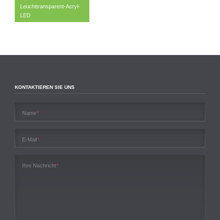
Leuchttransparent-Acryl-
LED
KONTAKTIEREN SIE UNS
Pflichtfeld
Name
*
Pflichtfeld
E-Mail
*
Pflichtfeld
Ihre Nachricht
*