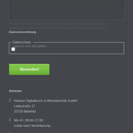
Mit dem Absenden Deiner Anfrage erklärst Du Dich mit der Verarbeitung Deiner
angegebenen Daten zum Zweck der Bearbeitung Deiner Anfrage einverstanden.
Datenschutzerklärung
Pflichtfeld
Datenschutz
*
gelesen und akzeptiert:
Absenden!
Adresse
Helsper Digitaldruck & Werbetechnik GmbH
Ladestraße 17
33729 Bielefeld
Mo–Fr: 09:00–17:00
sowie nach Vereinbarung